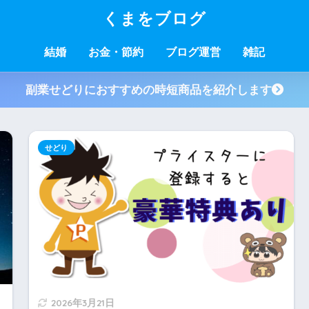
くまをブログ
結婚
お金・節約
ブログ運営
雑記
副業せどりにおすすめの時短商品を紹介します
せどり
2026年3月21日