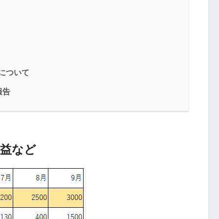
ヶ月目のPV数、収益、今後
トについて
運営報告！ PV数と収
が…？
報告
収益など
運営報告！ PV数と収益