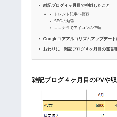
【雑記ブログ運営報告】３
雑記ブログ４ヶ月目で挑戦したこと
の目標は？
トレンド記事へ挑戦
SEOの勉強
ココナラでアイコンの依頼
Googleコアアルゴリズムアップデー
【雑記ブログ４ヶ月目】の
益！ 検索流入は増加した
おわりに｜雑記ブログ４ヶ月目の運営
雑記ブログ４ヶ月目のPVや
【雑記ブログ5ヶ月目】の
さぼりの代償は？