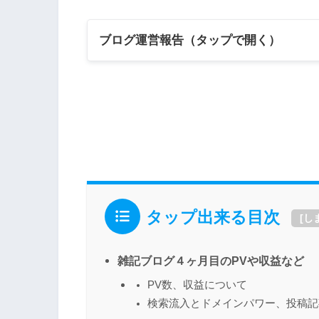
ブログ運営報告（タップで開く）
【ブログ運営報告】1ヶ月目
は？
タップ出来る目次
【雑記ブログ運営報告】２
[
し
の目標は？
雑記ブログ４ヶ月目のPVや収益など
PV数、収益について
検索流入とドメインパワー、投稿記