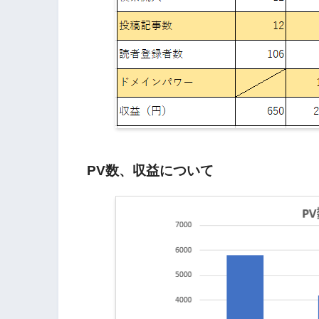
【雑記ブログ6ヶ月目】の
初のアフィリエイト報酬！
【雑記ブログ7ヶ月目】の
初の1万円越えの理由は
PV数、収益について
雑記ブログ8,9,10,11
間の出来事】