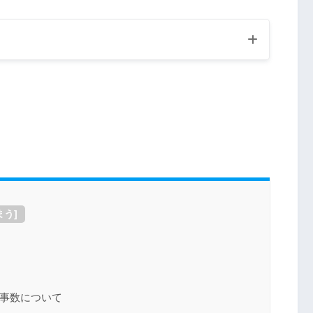
 PV数 収益 今後の目標
ヶ月目のPV数、収益、今後
まう
]
事数について