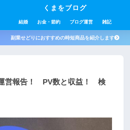
くまをブログ
結婚
お金・節約
ブログ運営
雑記
副業せどりにおすすめの時短商品を紹介します
運営報告！ PV数と収益！ 検